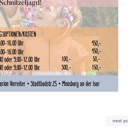
Post
next p