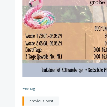
#
no tag
Post
previous post